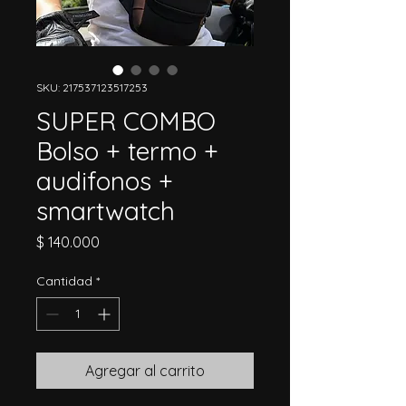
SKU: 217537123517253
SUPER COMBO
Bolso + termo +
audifonos +
smartwatch
Precio
$ 140.000
Cantidad
*
Agregar al carrito