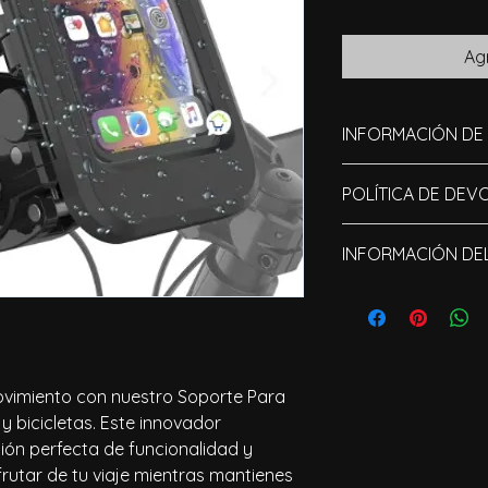
Agr
INFORMACIÓN DE
Material:
 Pl
POLÍTICA DE DE
Tamaño Apro
celular) 19.3
28 cm) - Máx
INFORMACIÓN DE
Incomplet
DIAS
- máx. 2.8 c
e order
Tamaño Em
El costo del product
Peso:
 270g
Malfunctio
DIAS
Funcionamien
n
llave Allen co
tornillos de 
ovimiento con nuestro Soporte Para 
Broken 
DIAS
unos tapones
product
y bicicletas. Este innovador 
al gusto y l
ón perfecta de funcionalidad y 
Protege tu c
Different 
DIAS
condiciones 
frutar de tu viaje mientras mantienes 