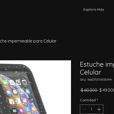
Explora Más
che impermeable para Celular
Estuche i
Celular
SKU: 364215376135199
Precio
 $ 60.000 
$ 49.00
Cantidad
*