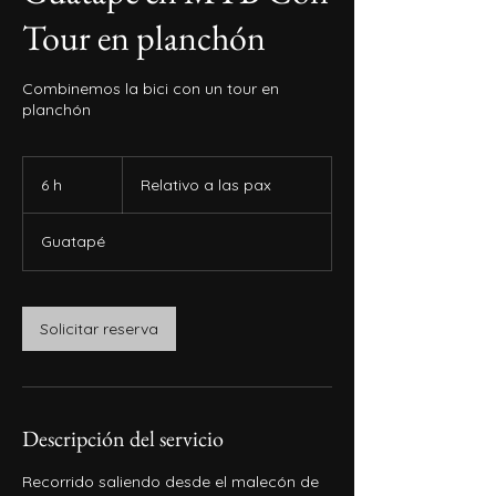
Tour en planchón
Combinemos la bici con un tour en
planchón
Relativo
a
6 h
6
Relativo a las pax
las
pax
h
Guatapé
Solicitar reserva
Descripción del servicio
Recorrido saliendo desde el malecón de